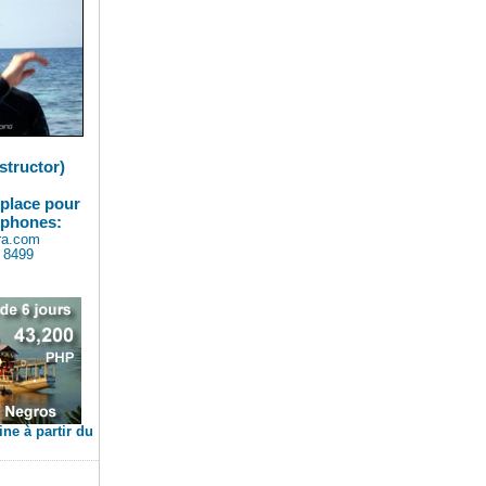
structor)
 place pour
ophones:
ra.com
3 8499
ne à partir du