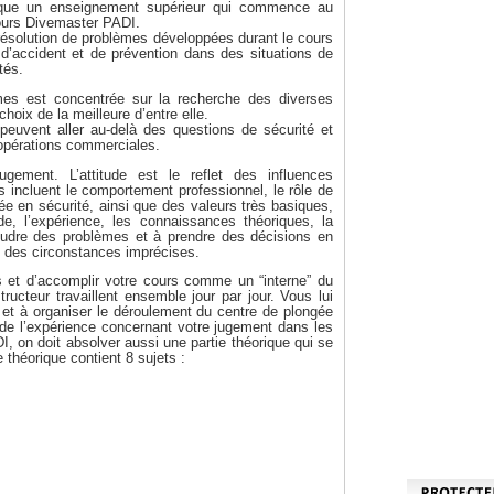
ique un enseignement supérieur qui commence au
cours Divemaster PADI.
résolution de problèmes développées durant le cours
d’accident et de prévention dans des situations de
tés.
mes est concentrée sur la recherche des diverses
hoix de la meilleure d’entre elle.
euvent aller au-delà des questions de sécurité et
s opérations commerciales.
gement. L’attitude est le reflet des influences
s incluent le comportement professionnel, le rôle de
ée en sécurité, ainsi que des valeurs très basiques,
ude, l’expérience, les connaissances théoriques, la
ésoudre des problèmes et à prendre des décisions en
s des circonstances imprécises.
et d’accomplir votre cours comme un “interne” du
ructeur travaillent ensemble jour par jour. Vous lui
 et à organiser le déroulement du centre de plongée
 de l’expérience concernant votre jugement dans les
 on doit absolver aussi une partie théorique qui se
héorique contient 8 sujets :