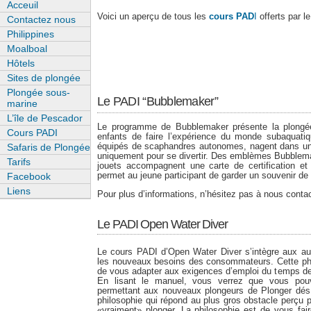
Acceuil
Voici un aperçu de tous les
cours PAD
I
offerts par l
Contactez nous
Philippines
Moalboal
Hôtels
Sites de plongée
Plongée sous-
Le PADI “Bubblemaker”
marine
L’île de Pescador
Le programme de Bubblemaker présente la plongé
Cours PADI
enfants de faire l’expérience du monde subaquatiq
équipés de scaphandres autonomes, nagent dans un m
Safaris de Plongée
uniquement pour se divertir. Des emblèmes Bubblemak
Tarifs
jouets accompagnent une carte de certification et 
permet au jeune participant de garder un souvenir de
Facebook
Liens
Pour plus d’informations, n’hésitez pas à nous contac
Le PADI Open Water Diver
Le cours PADI d’Open Water Diver s’intègre aux au
les nouveaux besoins des consommateurs. Cette phil
de vous adapter aux exigences d’emploi du temps des é
En lisant le manuel, vous verrez que vous po
permettant aux nouveaux plongeurs de Plonger dés 
philosophie qui répond au plus gros obstacle perçu 
«vraiment» plonger. La philosophie est de vous fa