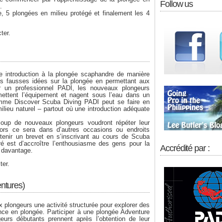
Follow us
.
, 5 plongées en milieu protégé et finalement les 4
ter.
 introduction à la plongée scaphandre de manière
les fausses idées sur la plongée en permettant aux
r un professionnel PADI, les nouveaux plongeurs
mettent l’équipement et nagent sous l’eau dans un
ramme Discover Scuba Diving PADI peut se faire en
milieu naturel – partout où une introduction adéquate
oup de nouveaux plongeurs voudront répéter leur
lors ce sera dans d’autres occasions ou endroits
obtenir un brevet en s’inscrivant au cours de Scuba
é est d’accroître l’enthousiasme des gens pour la
Accrédité par :
r davantage.
ter.
ntures)
plongeurs une activité structurée pour explorer des
ence en plongée. Participer à une plongée Adventure
eurs débutants prennent après l’obtention de leur