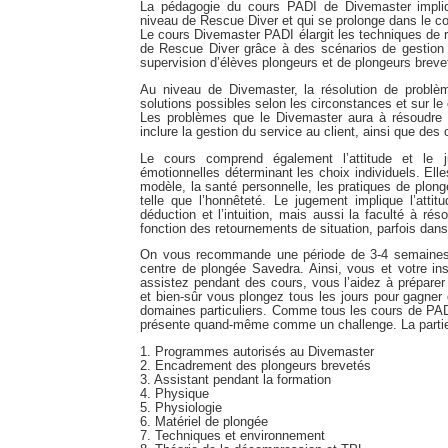
La pédagogie du cours PADI de Divemaster impl
niveau de Rescue Diver et qui se prolonge dans le 
Le cours Divemaster PADI élargit les techniques de 
de Rescue Diver grâce à des scénarios de gestion 
supervision d’élèves plongeurs et de plongeurs breve
Au niveau de Divemaster, la résolution de problè
solutions possibles selon les circonstances et sur le c
Les problèmes que le Divemaster aura à résoudre p
inclure la gestion du service au client, ainsi que de
Le cours comprend également l’attitude et le ju
émotionnelles déterminant les choix individuels. Elle
modèle, la santé personnelle, les pratiques de plong
telle que l’honnêteté. Le jugement implique l’attit
déduction et l’intuition, mais aussi la faculté à r
fonction des retournements de situation, parfois dan
On vous recommande une période de 3-4 semaines 
centre de plongée Savedra. Ainsi, vous et votre inst
assistez pendant des cours, vous l’aidez à préparer
et bien-sûr vous plongez tous les jours pour gagner
domaines particuliers. Comme tous les cours de PADI,
présente quand-même comme un challenge. La partie t
1. Programmes autorisés au Divemaster
2. Encadrement des plongeurs brevetés
3. Assistant pendant la formation
4. Physique
5. Physiologie
6. Matériel de plongée
7. Techniques et environnement