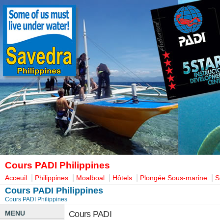
Cours PADI Philippines
|
|
|
|
|
Acceuil
Philippines
Moalboal
Hôtels
Plongée Sous-marine
S
Cours PADI Philippines
Cours PADI Philippines
MENU
Cours PADI