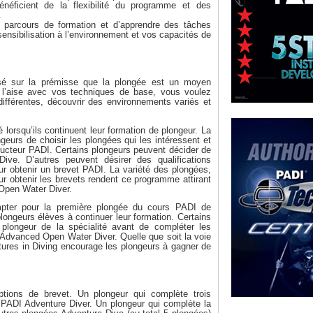
énéficient de la flexibilité du programme et des
.
 parcours de formation et d’apprendre des tâches
ensibilisation à l’environnement et vos capacités de
sé sur la prémisse que la plongée est un moyen
 à l’aise avec vos techniques de base, vous voulez
différentes, découvrir des environnements variés et
 lorsqu’ils continuent leur formation de plongeur. La
eurs de choisir les plongées qui les intéressent et
tructeur PADI. Certains plongeurs peuvent décider de
ive. D’autres peuvent désirer des qualifications
ur obtenir un brevet PADI. La variété des plongées,
r obtenir les brevets rendent ce programme attirant
 Open Water Diver.
ter pour la première plongée du cours PADI de
ongeurs élèves à continuer leur formation. Certains
e plongeur de la spécialité avant de compléter les
 Advanced Open Water Diver. Quelle que soit la voie
tures in Diving encourage les plongeurs à gagner de
tions de brevet. Un plongeur qui complète trois
 PADI Adventure Diver. Un plongeur qui complète la