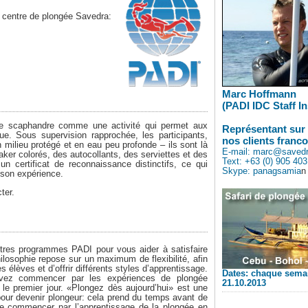
e centre de plongée Savedra:
Marc Hoffmann
(PADI IDC Staff In
e scaphandre comme une activité qui permet aux
Représentant sur
ue. Sous supervision rapprochée, les participants,
nos clients franc
ilieu protégé et en eau peu profonde – ils sont là
E-mail: marc@saved
er colorés, des autocollants, des serviettes et des
Text: +63 (0) 905 40
un certificat de reconnaissance distinctifs, ce qui
Skype: panagsamia
n
 son expérience.
ter.
tres programmes PADI pour vous aider à satisfaire
osophie repose sur un maximum de flexibilité, afin
lèves et d’offrir différents styles d’apprentissage.
Dates: chaque semai
uvez commencer par les expériences de plongée
21.10.2013
le premier jour. «Plongez dès aujourd’hui» est une
pour devenir plongeur: cela prend du temps avant de
ire commencer par l’apprentissage de la plongée en